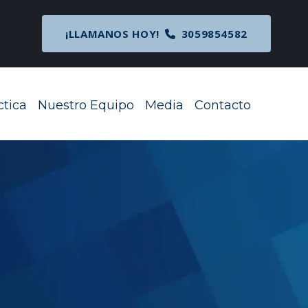
cipal
¡LLAMANOS HOY!
3059854582
ctica
Nuestro Equipo
Media
Contacto
Toggle Menu
Toggle Menu
Toggle Menu