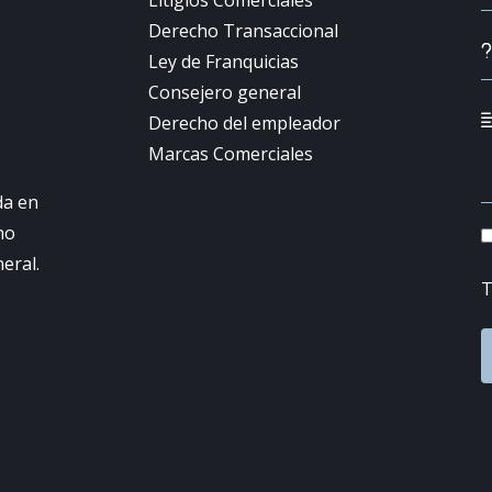
Litigios Comerciales
Derecho Transaccional
Ley de Franquicias
Consejero general
Derecho del empleador
Marcas Comerciales
da en
ho
neral.
T