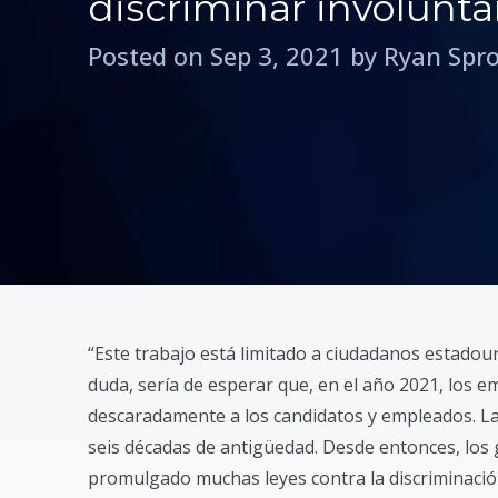
discriminar involunt
Posted on Sep 3, 2021 by Ryan Spr
“Este trabajo está limitado a ciudadanos estadou
duda, sería de esperar que, en el año 2021, los 
descaradamente a los candidatos y empleados. La 
seis décadas de antigüedad. Desde entonces, los 
promulgado muchas leyes contra la discriminació