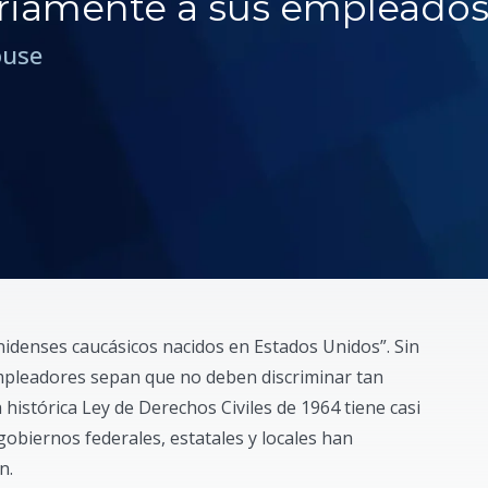
ariamente a sus empleado
ouse
nidenses caucásicos nacidos en Estados Unidos”. Sin
empleadores sepan que no deben discriminar tan
histórica Ley de Derechos Civiles de 1964 tiene casi
gobiernos federales, estatales y locales han
n.