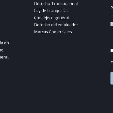
Derecho Transaccional
Ley de Franquicias
Consejero general
Derecho del empleador
Marcas Comerciales
da en
ho
neral.
T