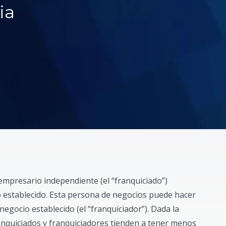
ia
empresario independiente (el “franquiciado”)
o establecido. Esta persona de negocios puede hacer
negocio establecido (el “franquiciador”). Dada la
ranquiciados y franquiciadores tienden a tener menos