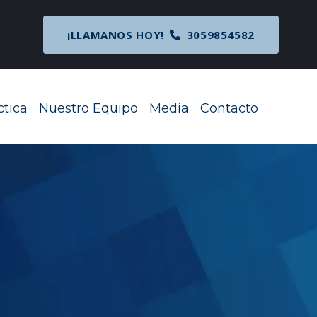
cipal
¡LLAMANOS HOY!
3059854582
ctica
Nuestro Equipo
Media
Contacto
Toggle Menu
Toggle Menu
Toggle Menu