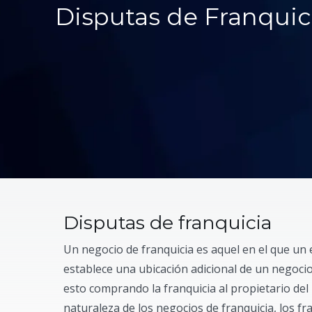
Disputas de Franquic
Disputas de franquicia
Un negocio de franquicia es aquel en el que un 
establece una ubicación adicional de un negoci
esto comprando la franquicia al propietario del 
naturaleza de los negocios de franquicia, los f