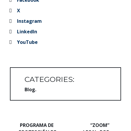
Facebook
X
Instagram
LinkedIn
YouTube
CATEGORIES:
Blog
Navegación de entradas
PROGRAMA DE
“ZOOM”