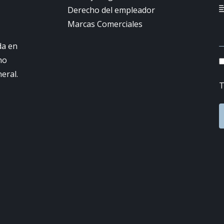
Derecho del empleador
Marcas Comerciales
da en
ho
neral.
T