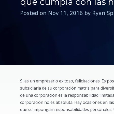
que cumpla con las 
Posted on Nov 11, 2016 by Ryan S
Si es un empresario exitoso, felicitaciones. Es p
subsidiaria de su corporación matriz para divers
de una corporación es la responsabilidad limitad
corporación no es absoluta. Hay ocasiones en las 
que se impongan responsabilidades personales. U