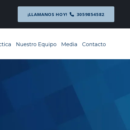
cipal
¡LLAMANOS HOY!
3059854582
ctica
Nuestro Equipo
Media
Contacto
Toggle Menu
Toggle Menu
Toggle Menu