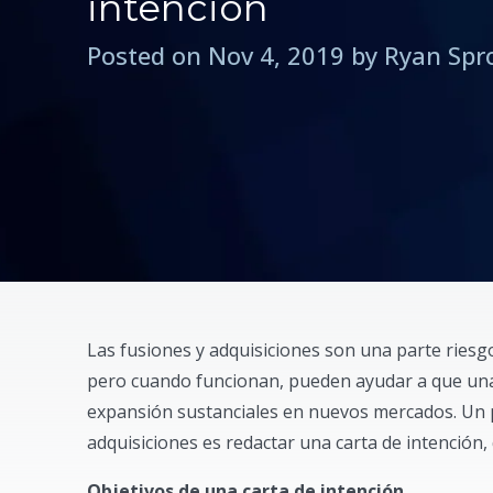
intención
Posted on Nov 4, 2019 by Ryan Spr
Las fusiones y adquisiciones son una parte ries
pero cuando funcionan, pueden ayudar a que un
expansión sustanciales en nuevos mercados. Un 
adquisiciones es redactar una carta de intención,
Objetivos de una carta de intención