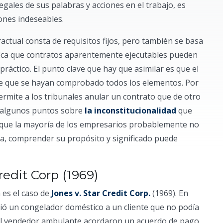
legales de sus palabras y acciones en el trabajo, es
ones indeseables.
tual consta de requisitos fijos, pero también se basa
nifica que contratos aparentemente ejecutables pueden
ráctico. El punto clave que hay que asimilar es que el
 de que se hayan comprobado todos los elementos. Por
permite a los tribunales anular un contrato que de otro
os algunos puntos sobre
la inconstitucionalidad
que
unque la mayoría de los empresarios probablemente no
ia, comprender su propósito y significado puede
redit Corp (1969)
es el caso de
Jones v. Star Credit Corp.
(1969). En
ió un congelador doméstico a un cliente que no podía
 y el vendedor ambulante acordaron un acuerdo de pago