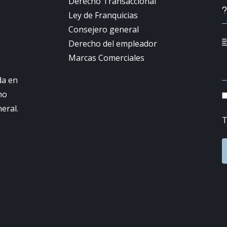
Derecho Transaccional
Ley de Franquicias
Consejero general
Derecho del empleador
Marcas Comerciales
da en
ho
neral.
T