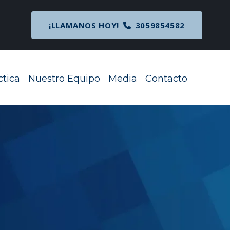
cipal
¡LLAMANOS HOY!
3059854582
ctica
Nuestro Equipo
Media
Contacto
Toggle Menu
Toggle Menu
Toggle Menu