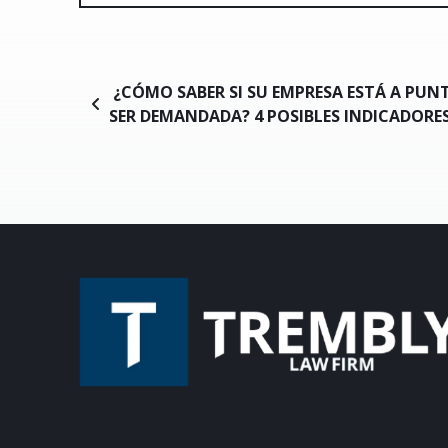
Navegación de entradas
¿CÓMO SABER SI SU EMPRESA ESTÁ A PUN
SER DEMANDADA? 4 POSIBLES INDICADORE