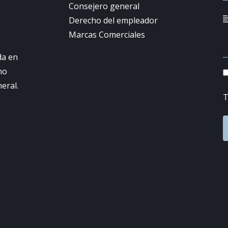
Consejero general
Derecho del empleador
Marcas Comerciales
da en
ho
neral.
T