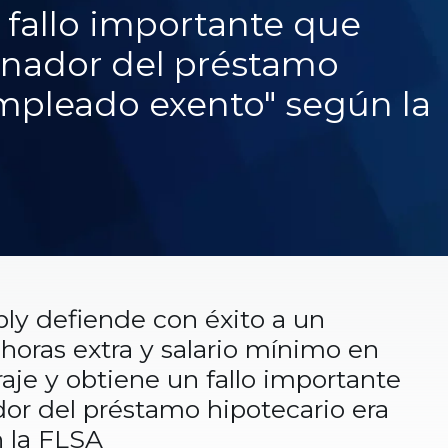
n fallo importante que
ginador del préstamo
empleado exento" según la
ly defiende con éxito a un
horas extra y salario mínimo en
raje y obtiene un fallo importante
dor del préstamo hipotecario era
 la FLSA