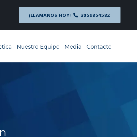
cipal
¡LLAMANOS HOY!
3059854582
ctica
Nuestro Equipo
Media
Contacto
Toggle Menu
Toggle Menu
Toggle Menu
un