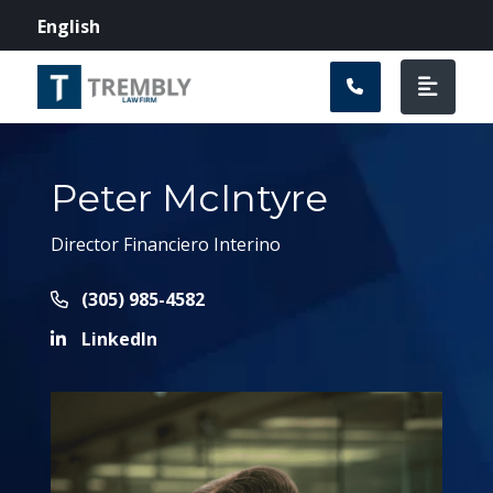
Navegación prin
English
Peter McIntyre
Director Financiero Interino
Call Now at
(305) 985-4582
LinkedIn