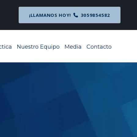
cipal
¡LLAMANOS HOY!
3059854582
ctica
Nuestro Equipo
Media
Contacto
Toggle Menu
Toggle Menu
Toggle Menu