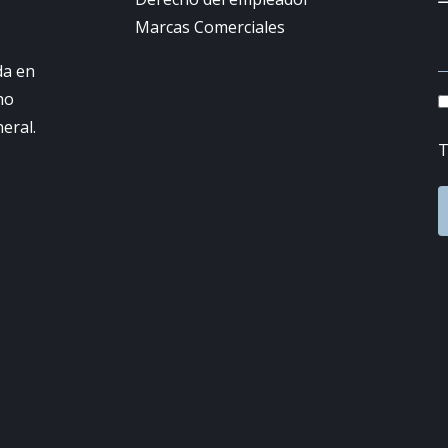
Marcas Comerciales
da en
ho
neral.
T