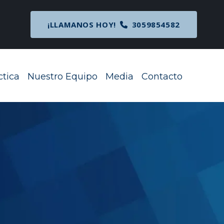
cipal
¡LLAMANOS HOY!
3059854582
ctica
Nuestro Equipo
Media
Contacto
Toggle Menu
Toggle Menu
Toggle Menu