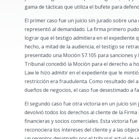
gama de tácticas que utiliza el bufete para defen
El primer caso fue un juicio sin jurado sobre una o
representó al demandado. La firma primero pudo 
lograr que el testigo admitiera en el expediente
hecho, a mitad de la audiencia, el testigo se retr
presentado una Moción 57.105 para sanciones y 
Tribunal concedió la Moción para el derecho a h
Law le hizo admitir en el expediente que le mintió 
restricción era fraudulenta. Como resultado del a
dueños de negocios, el caso fue desestimado a fa
El segundo caso fue otra victoria en un juicio sin
devolvió todos los derechos al cliente de la Fir
financieras y socios comerciales. Esta victoria fu
reconociera los intereses del cliente y a las obj
un receptor designado por el tribunal actuó de un