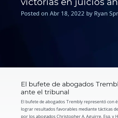
victorias en juicios an
Posted on Abr 18, 2022 by Ryan Sp
El bufete de abogados Trembly
ante el tribunal
El bufete de abogados Trembly representó con éxi
lograr resultados favorables mediante tácticas de l
por los abogados Christopher A. Aguirre, Esq. y 